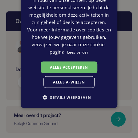
website te personaliseren. Je hebt de
mogelijkheid om deze activiteiten in
Over dit artikel
zijn geheel of deels te accepteren.
Voor meer informatie over cookies en
hoe we jouw gegevens gebruiken,
Auteur
verwijzen we je naar onze cookie-
Nieuw Wonen Nederland
pagina.
Lees verder
ALLES ACCEPTEREN
Delen:
ALLES AFWIJZEN
DETAILS WEERGEVEN
Meer over dit project?
Bekijk Common Ground