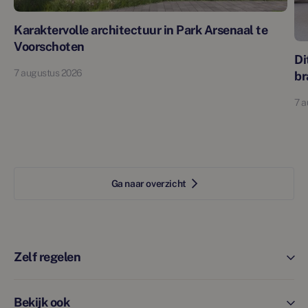
Karaktervolle architectuur in Park Arsenaal te
Voorschoten
Di
7 augustus 2026
br
7 a
Ga naar overzicht
Zelf regelen
Bekijk ook