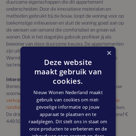
duurzame eigenschappen die dit appartement
onderscheiden. Door de innovatieve materialen en
methoden gebruikt bij de bouw, loopt de woning voor op
toekomstige milieueisen en sluit de woning goed aan op
de wensen van iemand die comfortabel en groen wil
wonen. Ook in het dagelijks gebruik profiteer jij als
bewoner van deze duurzame keuzes. De appartementen
×
zijn uitstekend geïsoleerd, voorzien van een
WarmteTerugWin-installatie en ingericht met slimme
Deze website
technieken die energie besparen.
maakt gebruik van
cookies.
Interesse?
Benieuwd of woningtype 10 in Common Ground bij jouw
Nieuw Wonen Nederland maakt
woonwensen past? Neem dan contact op met de
gebruik van cookies om niet-
verkopende makelaar
of maak gebruik van de
virtuele
gevoelige informatie op jouw
rondleiding
om dit duurzame appartement te ontdekken.
apparaat te plaatsen en te
De driekamerappartementen zijn nog beschikbaar vanaf €
raadplegen. Dit stelt ons in staat om
449.500 v.o.n.
onze producten te verbeteren en de
inhoud van onze content op deze