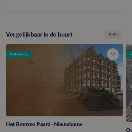
Vergelijkbaar in de buurt
1990
Toekomstig
I
Het Bronzen Paard - Nieuwbouw
Ov