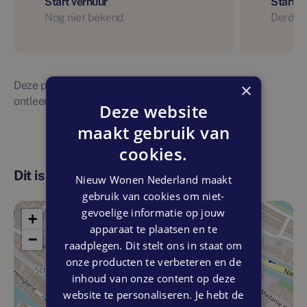
Start verhuur
Start 
Nog niet bekend
Derde 
Deze planning is indicatief. Er kunnen geen rechten
×
ontleend worden aan bovenstaande planning
Deze website
maakt gebruik van
cookies.
Dit is de locatie
Nieuw Wonen Nederland maakt
gebruik van cookies om niet-
gevoelige informatie op jouw
+
apparaat te plaatsen en te
−
raadplegen. Dit stelt ons in staat om
onze producten te verbeteren en de
inhoud van onze content op deze
website te personaliseren. Je hebt de