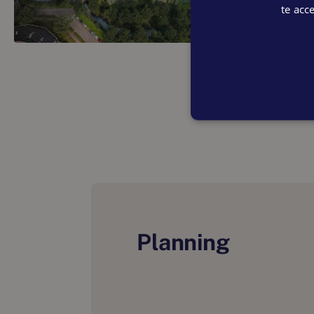
Geen wo
Pendorp wordt een unieke woonomgeving waar groen en
te acc
bewoners, fietsers en voetgangers centraal staan. Het
Bonnema blijft in Pendorp voortleven, net als het tuino
tuinarchitect Mien Ruys. Haar principes worden gekoes
iconische vijver wordt met zorg ingepast, waardoor het g
behoudt.
ALLES DICHTBIJ
Wonen in Pendorp is relaxed én handig. Lekker groen, 
appartementen. Je dagelijkse boodschappen doe je str
plein en parkeren kan in de parkeerhub.
EEN FIJNE SOCIALE OMGEVING
Planning
In Pendorp draait duurzaamheid niet alleen om groen e
sociale verbinding. Hier vloeien privé en openbaar gebi
natuurlijke en vriendelijke woonomgeving ontstaat. De D
Voor iedere voordeur is een royale privé