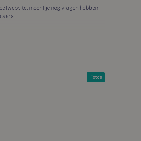
rojectwebsite, mocht je nog vragen hebben
laars.
ussen het Noord-Hollands kanaal en de
plaats. Het gebied, dat decennialang
-Holland (PEN), wordt in verschillende
 unieke plek om te wonen, werken,
Alkmaar langs het Noord-Hollands Kanaal.
Foto's
 westen liggen de duinen en het strand. En
nnema maakt plaats voor een moderne,
waaronder veel eengezinswoningen. De
staat uit twee woonhofjes met in totaal 33