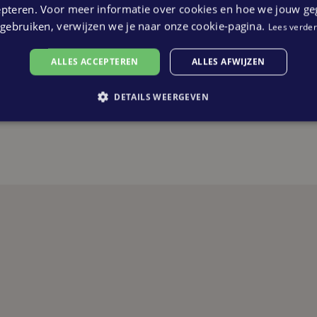
ningen (meer) beschikbaar
 water de hoofdrol spelen en waar
epteren. Voor meer informatie over cookies en hoe we jouw g
gebruiken, verwijzen we je naar onze cookie-pagina.
 gedachtegoed van de architect Abe
Lees verder
ntwerp met vijver van de bekende
ALLES ACCEPTEREN
ALLES AFWIJZEN
terd in het herontwerp van Pendorp. De
ebied zijn karakter en serene uitstraling
DETAILS WEERGEVEN
met hofjes met fijne eengezinswoningen en
aks gewoon om de hoek bij het centrale
n energiezuinig bouwen, maar ook om
ed naadloos in elkaar over, waardoor een
elftse stoepen zijn hier een voorbeeld van.