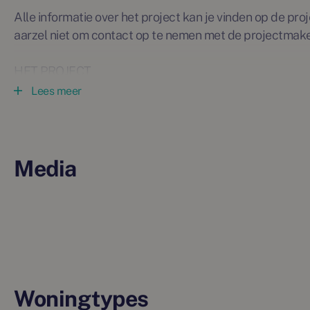
Alle informatie over het project kan je vinden op de p
aarzel niet om contact op te nemen met de projectmake
HET PROJECT
In het westen van Alkmaar, in een lommerrijk gebied t
Lees meer
groene Sluispolder, vindt een bijzondere transformatie 
toebehoorde aan Provinciaal Elektriciteitsbedrijf Noord
fasen omgetoverd tot de nieuwe woonwijk Pendorp: een
winkelen, ontspannen en ondernemen. Pendorp ligt in 
Media
Ten zuiden bevindt zich de bruisende binnenstad en ten
dat allemaal op een steenworp afstand!
Het voormalige kantorencomplex van architect Abe Bo
groene woonwijk met ongeveer 550 unieke woningen, 
eerste stap naar een nieuw Pendorp is fase 1A welke be
woningen en ligt aan de rand van de nieuwe wijk.
Woningtypes