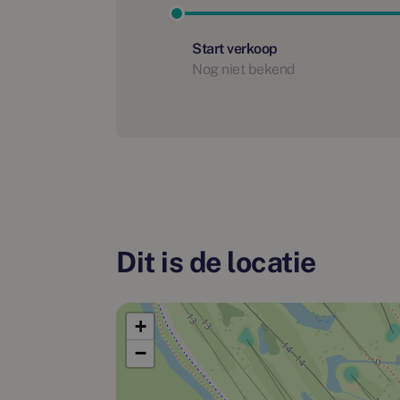
strook. Perfect voor een knus zitje waar je geniet van je
buren.
Start verkoop
Nog niet bekend
AUTOLUW
In Pendorp woon je in een groene, autoluwe omgeving waa
auto te gast, en dat voel je. Slim ontworpen wegen leide
parkeervoorzieningen, waardoor het hart van de wijk vei
en het groen zorgen voor een unieke woonbeleving.
GOEDE BEREIKBAARHEID
Pendorp biedt uitstekende verbindingen naar zowel de r
Dit is de locatie
wegen N9 en N245 liggen om de hoek en zijn beide bela
onder meer steden als Hoorn en Schagen te bereiken, 
Amsterdam en Haarlem te bereiken zijn in 40 minuten. 
+
treinstation van Alkmaar bevindt zich op slechts enkele 
−
bushalte vind je al aan de Helderseweg.