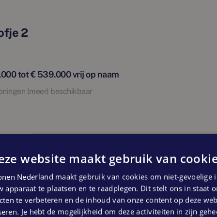
fje 2
ntworpen in de geest van oorspronkelijke
ing. Dit unieke hofje, omringd door groen
! Het parkeren is opgelost in het overdekte
s 1 tm 8 hebben 2 parkeerplaatsen
.000 tot € 539.000 vrij op naam
ebben 1 parkeerplaats.
ningen (meer) beschikbaar
egen privé dektuin.
id samenkomen. In dit woonhofje draait
en met privé achtertuinen vormen samen
eze website maakt gebruik van cookie
fje 1
 écht thuiskomt. De auto kan je parkeren op
nen Nederland maakt gebruik van cookies om niet-gevoelige i
3 m²
ivétuin
 apparaat te plaatsen en te raadplegen. Dit stelt ons in staat
ten te verbeteren en de inhoud van onze content op deze webs
.000 tot € 597.000 vrij op naam
eren. Je hebt de mogelijkheid om deze activiteiten in zijn gehe