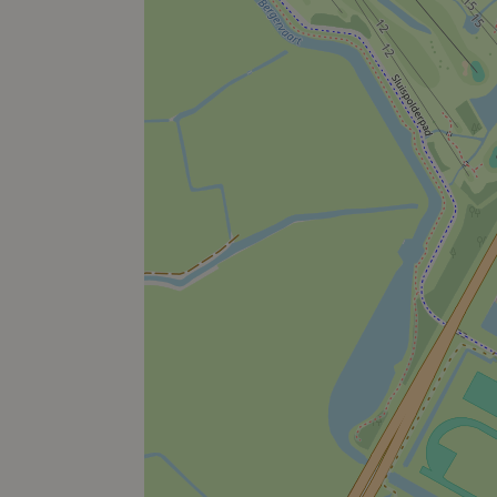
Interesse; schrijf je via de projectwebsite in als belangs