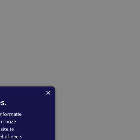
×
s.
nformatie
 om onze
ite te
el of deels