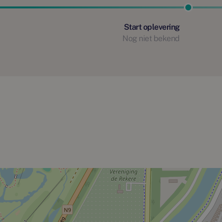
 kopje koffie en een gezellig praatje met je
Start oplevering
Nog niet bekend
r rust en ruimte centraal staan. Hier is de
n auto’s snel naar de diverse
lig en ontspannen blijft. Autoluwe straten
egio als andere steden. De provinciale
ngrijke verbindingen. Via deze wegen zijn
evenals de A9 waarmee bijvoorbeeld
Reis je met openbaar vervoer? Het
minuten fietsen en de dichtstbijzijnde