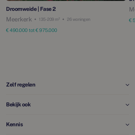
M
Droomweide | Fase 2
Meerkerk
135 - 209 m²
26 woningen
€ 
€ 490.000 tot € 975.000
Zelf regelen
Bekijk ook
Kennis