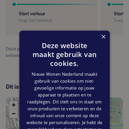
Start verhuur
Start 
Nog niet bekend
Tweede
×
Deze website
Deze planning is indicatief. Er kunnen geen rechten
maakt gebruik van
ontleend worden aan bovenstaande planning
cookies.
Nieuw Wonen Nederland maakt
gebruik van cookies om niet-
Dit is de locatie
gevoelige informatie op jouw
apparaat te plaatsen en te
raadplegen. Dit stelt ons in staat om
+
onze producten te verbeteren en de
−
inhoud van onze content op deze
website te personaliseren. Je hebt de