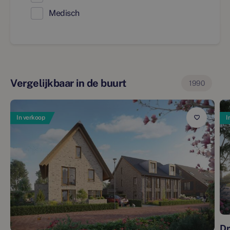
Medisch
Vergelijkbaar in de buurt
1990
In verkoop
I
Dr