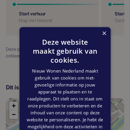
Start verhuur
Start 
Nog niet bekend
Derde 
×
Deze website
maakt gebruik van
Deze planning is indicatief. Er kunnen geen rechten
ontleend worden aan bovenstaande planning
cookies.
Nieuw Wonen Nederland maakt
gebruik van cookies om niet-
gevoelige informatie op jouw
Dit is de locatie
apparaat te plaatsen en te
raadplegen. Dit stelt ons in staat om
+
onze producten te verbeteren en de
inhoud van onze content op deze
−
website te personaliseren. Je hebt de
mogelijkheid om deze activiteiten in