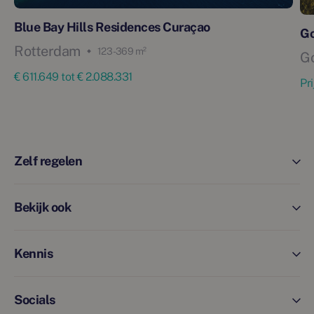
Blue Bay Hills Residences Curaçao
G
Rotterdam
123 - 369 m²
G
€ 611.649 tot € 2.088.331
Pr
Zelf regelen
Bekijk ook
Kennis
Socials