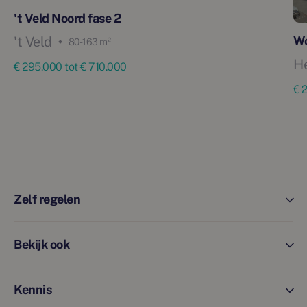
't Veld Noord fase 2
't Veld
W
80 - 163 m²
H
€ 295.000 tot € 710.000
€ 
Zelf regelen
Bekijk ook
Kennis