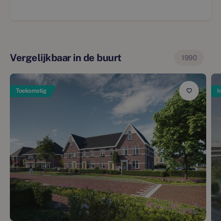
Vergelijkbaar in de buurt
1990
Toekomstig
I