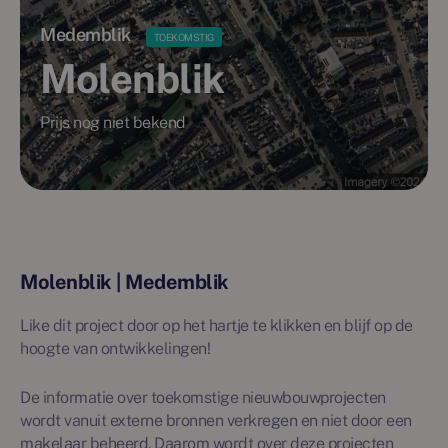
Medemblik
TOEKOMSTIG
Molenblik
Prijs nog niet bekend
Molenblik | Medemblik
Like dit project door op het hartje te klikken en blijf op de
hoogte van ontwikkelingen!
De informatie over toekomstige nieuwbouwprojecten
wordt vanuit externe bronnen verkregen en niet door een
makelaar beheerd. Daarom wordt over deze projecten