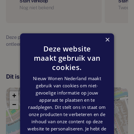
Start verkoop
Start 
Nog niet bekend
Tweede
Deze planning is indicatief. Er kunnen geen rechten
×
ontleend worden aan bovenstaande planning
Deze website
maakt gebruik van
cookies.
Dit is de locatie
Nieuw Wonen Nederland maakt
gebruik van cookies om niet-
gevoelige informatie op jouw
+
apparaat te plaatsen en te
−
raadplegen. Dit stelt ons in staat om
onze producten te verbeteren en de
inhoud van onze content op deze
website te personaliseren. Je hebt de