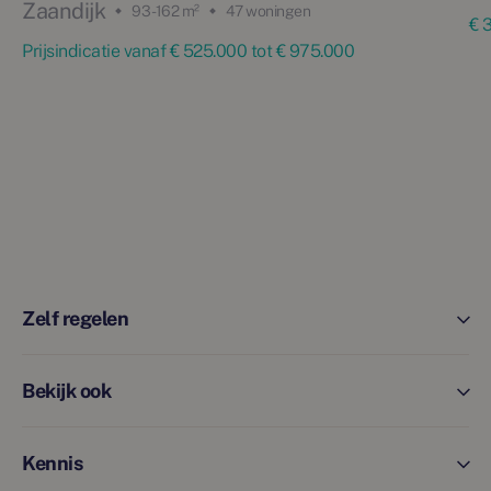
Zaandijk
93 - 162 m²
47 woningen
€ 
Prijsindicatie vanaf € 525.000 tot € 975.000
Zelf regelen
Bekijk ook
Kennis