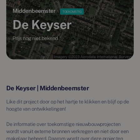
Middenbeemster
TOEKOMSTIG
De Keyser
Prijs nog niet bekend
De Keyser | Middenbeemster
Like dit project door op het hartje te klikken en blijf op de
hoogte van ontwikkelingen!
De informatie over toekomstige nieuwbouwprojecten
wordt vanuit externe bronnen verkregen en niet door een
makelaar beheerd. Daarom wordt over deze projecten