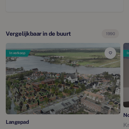
Vergelijkbaar in de buurt
1990
In verkoop
I
No
Langepad
K