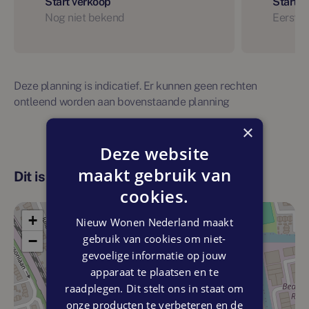
Start verkoop
Start 
Nog niet bekend
Eerste 
Deze planning is indicatief. Er kunnen geen rechten
ontleend worden aan bovenstaande planning
×
Deze website
maakt gebruik van
Dit is de locatie
cookies.
+
Nieuw Wonen Nederland maakt
gebruik van cookies om niet-
−
gevoelige informatie op jouw
apparaat te plaatsen en te
raadplegen. Dit stelt ons in staat om
onze producten te verbeteren en de