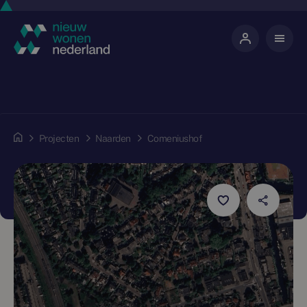
Projecten
Naarden
Comeniushof