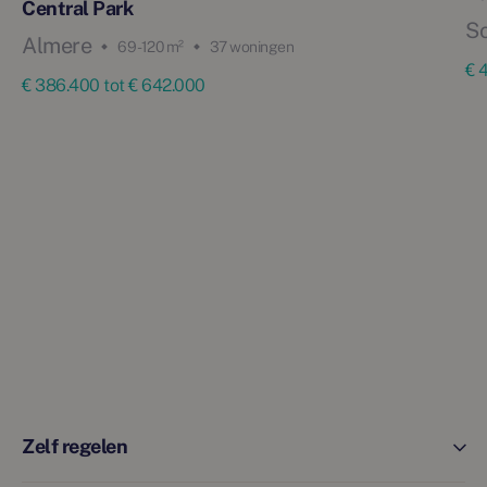
Central Park
S
Almere
69 - 120 m²
37 woningen
€ 
€ 386.400 tot € 642.000
Zelf regelen