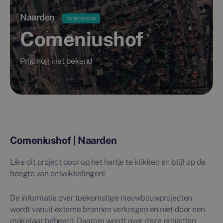
Naarden
TOEKOMSTIG
Comeniushof
Prijs nog niet bekend
Comeniushof | Naarden
Like dit project door op het hartje te klikken en blijf op de
hoogte van ontwikkelingen!
De informatie over toekomstige nieuwbouwprojecten
wordt vanuit externe bronnen verkregen en niet door een
makelaar beheerd. Daarom wordt over deze projecten