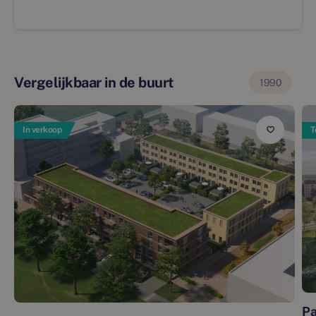
Vergelijkbaar in de buurt
1990
In verkoop
T
Pa