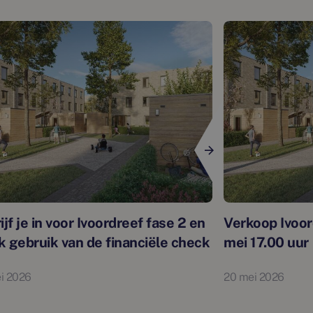
ijf je in voor Ivoordreef fase 2 en
Verkoop Ivoor
 gebruik van de financiële check
mei 17.00 uur
i 2026
20 mei 2026