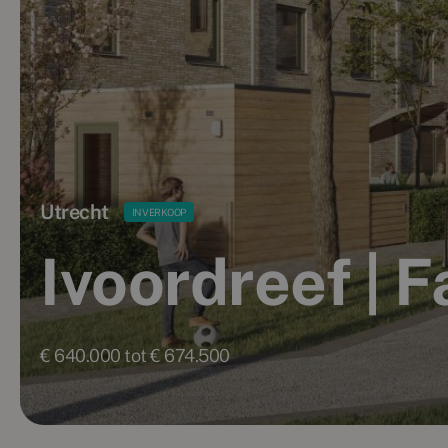
Utrecht
IN VERKOOP
Ivoordreef | F
€ 640.000 tot € 674.500