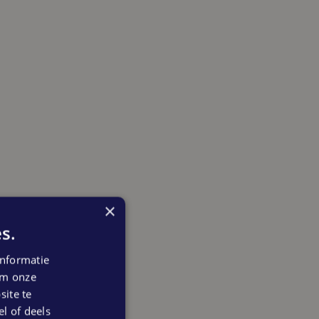
×
s.
nformatie
 om onze
ite te
el of deels