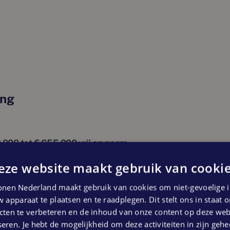
 keuken? Ook dat is geen probleem.
 hier bijvoorbeeld één grote slaapkamer en
s je thuiskantoor of misschien wel je
 de badkamer met een douche, wastafel en
ing
 open ruimte die je naar eigen wens kunt
allaties en aansluitingen voor de wasmachine
.000 tot € 655.000 vrij op naam
ngen beschikbaar
nen of je de woning van jouw voorkeur kunt
eze website maakt gebruik van cookie
heekadviseur (Hypotheekshop Utrecht
nen Nederland maakt gebruik van cookies om niet-gevoelige i
open, krijg je voorrang bij toewijzing.
 apparaat te plaatsen en te raadplegen. Dit stelt ons in staat
ten te verbeteren en de inhoud van onze content op deze webs
eren. Je hebt de mogelijkheid om deze activiteiten in zijn gehe