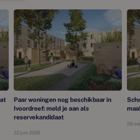
at
Paar woningen nog beschikbaar in
Schr
Ivoordreef: meld je aan als
maak
reservekandidaat
28 me
22 juni 2026