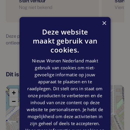
Start verhuur
Start 
Nog niet bekend
Vierde 
×
Deze website
Deze planning is indicatief. Er kunnen geen rechten
maakt gebruik van
ontleend worden aan bovenstaande planning
cookies.
Nieuw Wonen Nederland maakt
gebruik van cookies om niet-
Dit is de locatie
gevoelige informatie op jouw
apparaat te plaatsen en te
raadplegen. Dit stelt ons in staat om
+
onze producten te verbeteren en de
−
inhoud van onze content op deze
website te personaliseren. Je hebt de
mogelijkheid om deze activiteiten in
zijn geheel of deels te accepteren.