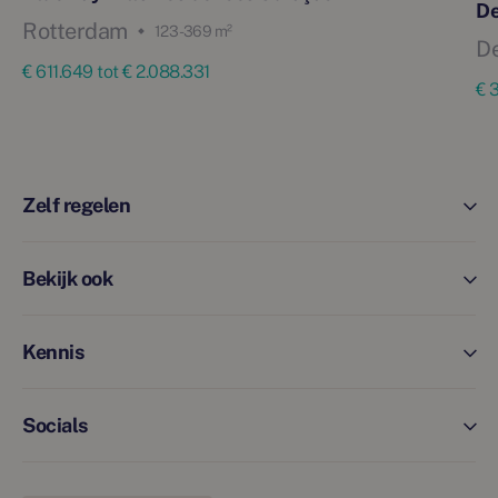
De
Rotterdam
123 - 369 m²
De
€ 611.649 tot € 2.088.331
€ 
Zelf regelen
Bekijk ook
Kennis
Socials