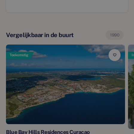
Vergelijkbaar in de buurt
1990
Toekomstig
I
Blue Bay Hills Residences Curaçao