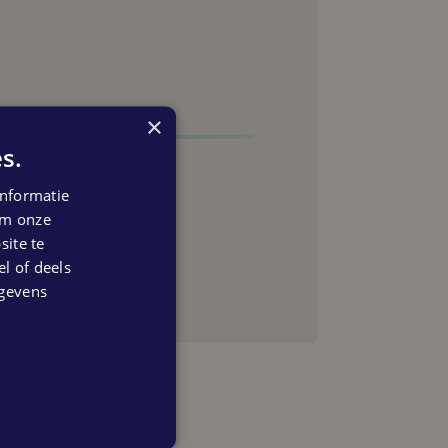
×
s.
nformatie
 om onze
anning
ite te
el of deels
egevens