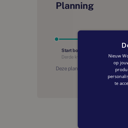
Planning
D
Start bouw
Nieuw Wo
Derde kwartaal 2024
op jouw
Deze planning is indicatief. Er
produc
personalis
te acc