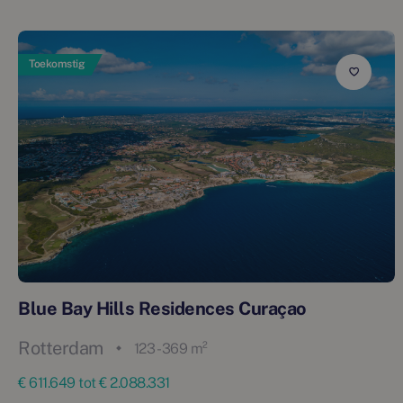
Toekomstig
Blue Bay Hills Residences Curaçao
Rotterdam
123 - 369 m²
€ 611.649 tot € 2.088.331