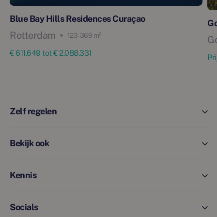
Blue Bay Hills Residences Curaçao
G
Rotterdam
123 - 369 m²
G
€ 611.649 tot € 2.088.331
Pr
Zelf regelen
Bekijk ook
Kennis
Socials