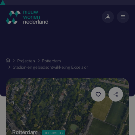
Projecten
Rotterdam
Stadion- en gebiedsontwikkeling Excelsior
Rotterdam
TOEKOMSTIG