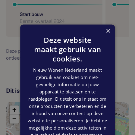
Start bouw
Eerste kwartaal 2024
×
Deze website
maakt gebruik van
Deze planning is indicatief. Er kunnen geen rechten
cookies.
ontleend worden aan bovenstaande planning
Nieuw Wonen Nederland maakt
gebruik van cookies om niet-
gevoelige informatie op jouw
Dit is de locatie
apparaat te plaatsen en te
raadplegen. Dit stelt ons in staat om
onze producten te verbeteren en de
+
inhoud van onze content op deze
−
website te personaliseren. Je hebt de
mogelijkheid om deze activiteiten in
zijn geheel of deels te accepteren.