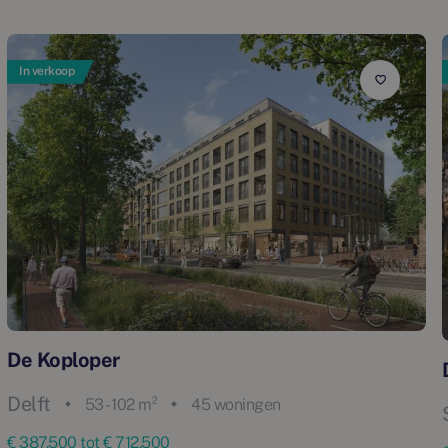
In verkoop
De Koploper
Delft
53 - 102 m²
45 woningen
€ 387.500 tot € 712.500