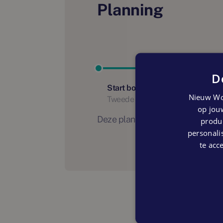
Planning
D
Start bouw
Nieuw Wo
Tweede kwartaal 2024
op jouw
Deze planning is indicatief. Er
produc
personalis
te acc