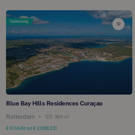
Toekomstig
Blue Bay Hills Residences Curaçao
Rotterdam
123 - 369 m²
€ 611.649 tot € 2.088.331