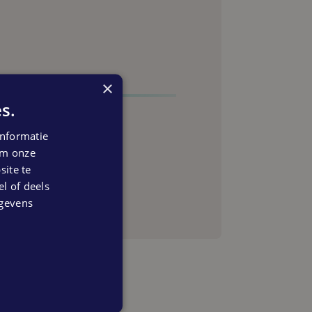
×
s.
nformatie
 om onze
anning
ite te
el of deels
egevens