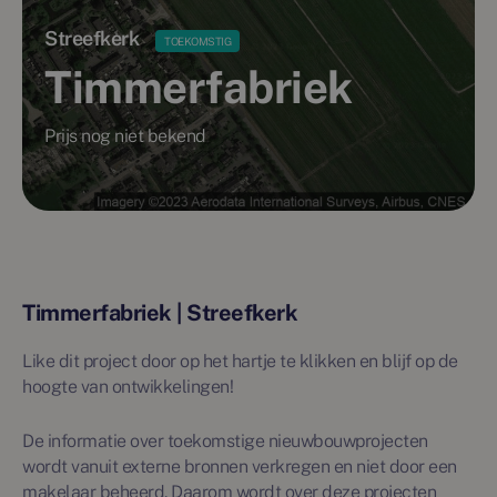
Streefkerk
TOEKOMSTIG
Timmerfabriek
Prijs nog niet bekend
Timmerfabriek | Streefkerk
Like dit project door op het hartje te klikken en blijf op de
hoogte van ontwikkelingen!
De informatie over toekomstige nieuwbouwprojecten
wordt vanuit externe bronnen verkregen en niet door een
makelaar beheerd. Daarom wordt over deze projecten