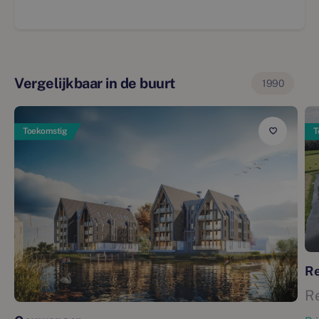
Vergelijkbaar in de buurt
1990
Toekomstig
T
Re
R