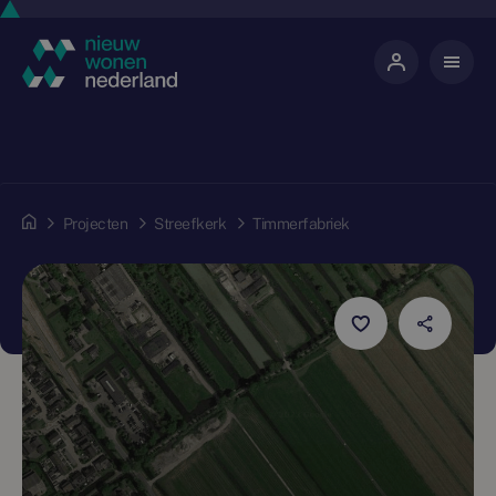
Projecten
Streefkerk
Timmerfabriek