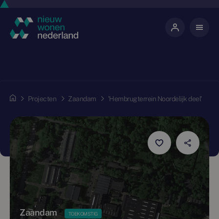
Projecten
Zaandam
'Hembrugterrein Noordelijk deel'
Zaandam
TOEKOMSTIG