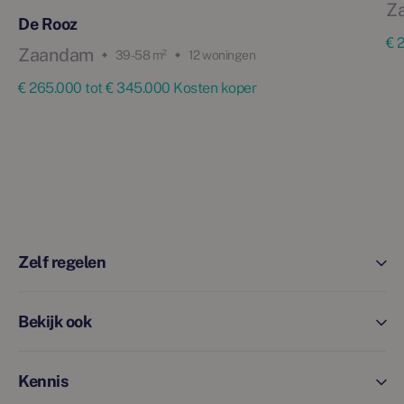
Z
De Rooz
€ 
Zaandam
39 - 58 m²
12 woningen
€ 265.000 tot € 345.000 Kosten koper
Zelf regelen
Bekijk ook
Kennis