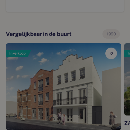
Vergelijkbaar in de buurt
1990
In verkoop
I
Z