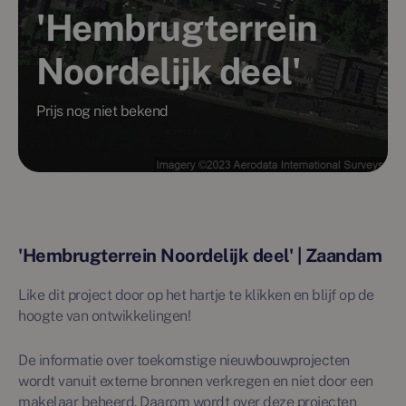
'Hembrugterrein
Noordelijk deel'
Prijs nog niet bekend
'Hembrugterrein Noordelijk deel' | Zaandam
Like dit project door op het hartje te klikken en blijf op de
hoogte van ontwikkelingen!
De informatie over toekomstige nieuwbouwprojecten
wordt vanuit externe bronnen verkregen en niet door een
makelaar beheerd. Daarom wordt over deze projecten