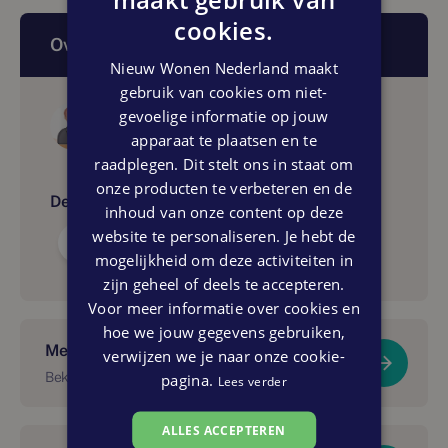
cookies.
Over dit artikel
Nieuw Wonen Nederland maakt
gebruik van cookies om niet-
gevoelige informatie op jouw
Auteur
Lamberink Nieuwbouwmakelaars
apparaat te plaatsen en te
raadplegen. Dit stelt ons in staat om
onze producten te verbeteren en de
Delen:
inhoud van onze content op deze
website te personaliseren. Je hebt de
mogelijkheid om deze activiteiten in
zijn geheel of deels te accepteren.
Voor meer informatie over cookies en
hoe we jouw gegevens gebruiken,
Meer over dit project?
verwijzen we je naar onze cookie-
Bekijk Slotgraven
pagina.
Lees verder
ALLES ACCEPTEREN