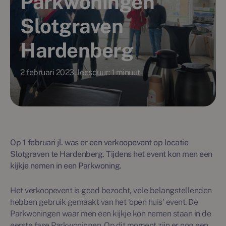
Parkwoningen
Slotgraven
Hardenberg
2 februari 2023, leesduur: 1 minuut
Op 1 februari jl. was er een verkoopevent op locatie
Slotgraven te Hardenberg. Tijdens het event kon men een
kijkje nemen in een Parkwoning.
Het verkoopevent is goed bezocht, vele belangstellenden
hebben gebruik gemaakt van het 'open huis' event. De
Parkwoningen waar men een kijkje kon nemen staan in de
eerste fase Parkwoningen. Op dit moment zijn er nog een