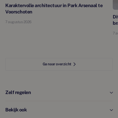
Karaktervolle architectuur in Park Arsenaal te
Voorschoten
Di
7 augustus 2026
br
7 a
Ga naar overzicht
Zelf regelen
Bekijk ook