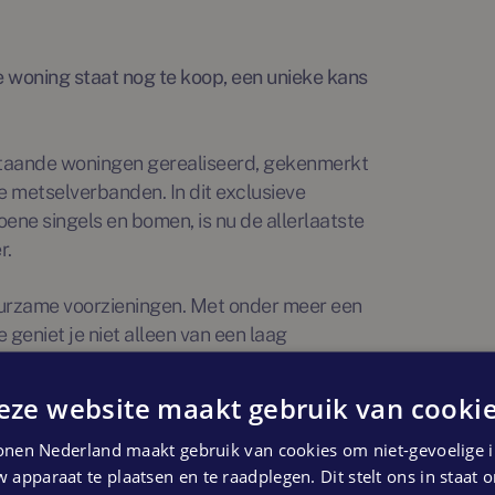
e woning staat nog te koop, een unieke kans
jstaande woningen gerealiseerd, gekenmerkt
e metselverbanden. In dit exclusieve
oene singels en bomen, is nu de allerlaatste
r.
duurzame voorzieningen. Met onder meer een
eniet je niet alleen van een laag
oekomstbestendige woonbeleving. Daarnaast
n.
eze website maakt gebruik van cookie
trekkelijk. In de buurt vind je alles wat je
nen Nederland maakt gebruik van cookies om niet-gevoelige i
 apparaat te plaatsen en te raadplegen. Dit stelt ons in staat
lcentrum. Bovendien zorgen de uitstekende