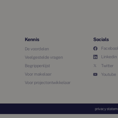
Kennis
Socials
Faceboo
De voordelen
Linkedin
Veelgestelde vragen
Begrippenlijst
Twitter
Voor makelaar
Youtube
Voor projectontwikkelaar
privacy statem