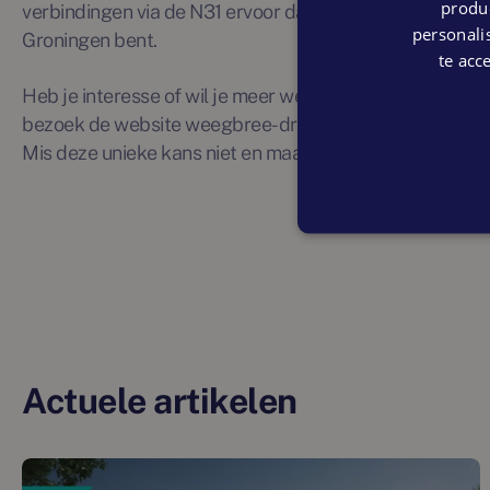
produc
verbindingen via de N31 ervoor dat je binnen no-time i
personalis
Groningen bent.
te acc
Heb je interesse of wil je meer weten? Neem dan snel 
bezoek de website weegbree-drachten.nl voor alle infor
Mis deze unieke kans niet en maak jouw woondroom wer
Actuele artikelen