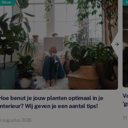
Nieuw
N
Vo
Hoe benut je jouw planten optimaal in je
'g
interieur? Wij geven je een aantal tips!
31
4 augustus 2026