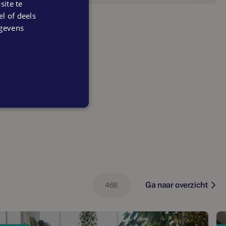
ite te
el of deels
egevens
Ga naar overzicht
466