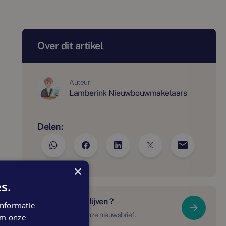
Over dit artikel
Auteur
Lamberink Nieuwbouwmakelaars
Delen:
×
s.
Op de hoogte blijven ?
nformatie
Schrijf je in voor onze nieuwsbrief.
 om onze