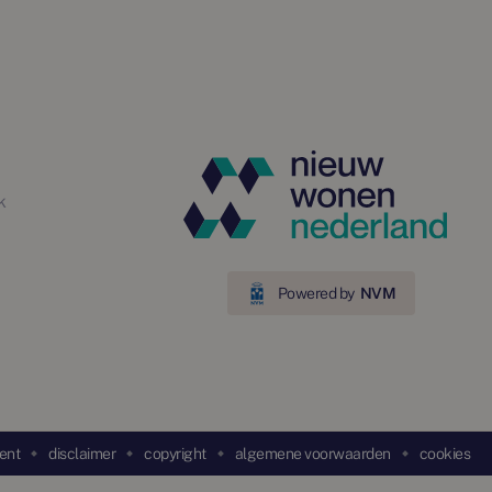
k
Powered by
NVM
ent
disclaimer
copyright
algemene voorwaarden
cookies