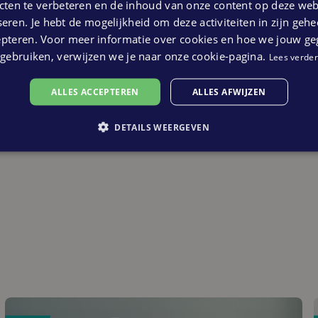
ten te verbeteren en de inhoud van onze content op deze webs
n steden als Leeuwarden, Heerenveen en
eren. Je hebt de mogelijkheid om deze activiteiten in zijn gehe
epteren. Voor meer informatie over cookies en hoe we jouw g
gebruiken, verwijzen we je naar onze cookie-pagina.
Lees verder
contact op met de verkopende makelaars of
matie en om een bezichtiging in te plannen.
ALLES ACCEPTEREN
ALLES AFWIJZEN
kelijkheid!
DETAILS WEERGEVEN