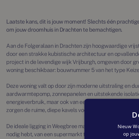
Laatste kans, dit is jouw moment! Slechts één prachtig
om jouw droomhuis in Drachten te bemachtigen.
Aan de Folgeralaan in Drachten zijn hoogwaardige vri
door een strakke kubistische architectuur en opvallend
project in de levendige wijk Vrijburgh, omgeven door gr
woning beschikbaar: bouwnummer 5 van het type Keize
Deze woning valt op door zijn moderne uitstraling en 
aardwarmtepomp, zonnepanelen en uitstekende isolatie g
energieverbruik, maar ook van een comfortabele en t
zorgen de ruime, diepe kavels voor een royale achtertui
D
De ideale ligging in Weegbree maakt dit project extra aan
Nieuw Wo
op jouw
nodig hebt, van een supermarkt tot een gezellig winke