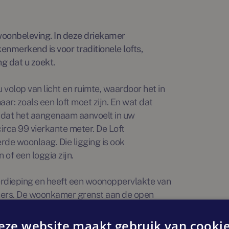
woonbeleving. In deze driekamer
enmerkend is voor traditionele lofts,
g dat u zoekt.
 volop van licht en ruimte, waardoor het in
r: zoals een loft moet zijn. En wat dat
t dat het aangenaam aanvoelt in uw
irca 99 vierkante meter. De Loft
de woonlaag. Die ligging is ook
of een loggia zijn.
erdieping en heeft een woonoppervlakte van
amers. De woonkamer grenst aan de open
kt en er is een separaat toilet. De
 warmtepomp en vloerverwarming.
eze website maakt gebruik van cookie