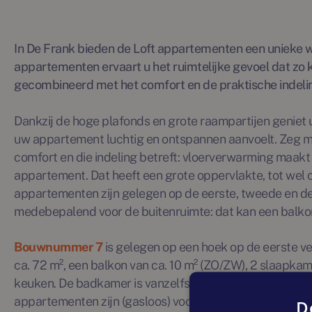
In De Frank bieden de Loft appartementen een unieke 
appartementen ervaart u het ruimtelijke gevoel dat zo k
gecombineerd met het comfort en de praktische indelin
Dankzij de hoge plafonds en grote raampartijen geniet u
uw appartement luchtig en ontspannen aanvoelt. Zeg maa
comfort en die indeling betreft: vloerverwarming maak
appartement. Dat heeft een grote oppervlakte, tot wel c
appartementen zijn gelegen op de eerste, tweede en der
medebepalend voor de buitenruimte: dat kan een balkon 
Bouwnummer
7
is gelegen op een hoek op de eerste v
ca. 72 m², een balkon van ca. 10 m² (ZO/ZW), 2 slaapk
keuken. De badkamer is vanzelfsprekend modern afgewer
appartementen zijn (gasloos) voorzien van ventilatie,
D