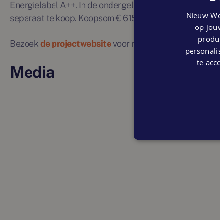
Energielabel A++. In de ondergelegen parkeergarage is 
Nieuw Wo
separaat te koop. Koopsom € 615.000,- v.o.n.
op jouw
produc
Bezoek
de projectwebsite
voor meer informatie of ne
personalis
te acc
Media