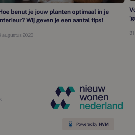
Vo
Hoe benut je jouw planten optimaal in je
'g
interieur? Wij geven je een aantal tips!
31
4 augustus 2026
k
Powered by
NVM