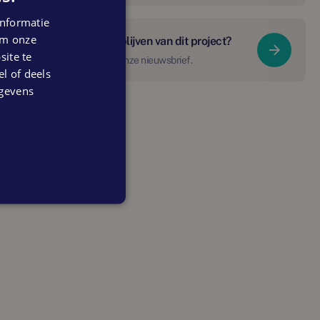
nformatie
 om onze
Op de hoogte blijven van dit project?
ite te
Schrijf je in voor onze nieuwsbrief.
el of deels
egevens