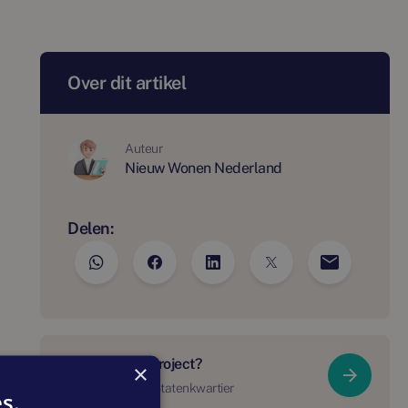
Over dit artikel
Auteur
Nieuw Wonen Nederland
Delen:
Meer over dit project?
×
Bekijk De Frank, Statenkwartier
s.