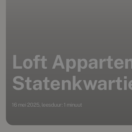
Loft Appartem
Statenkwarti
16 mei 2025, leesduur: 1 minuut