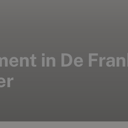
ent in De Frank
er