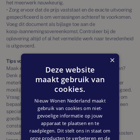
het meerwerk nauwkeurig.
• Zorg ervoor dat de prijs vaststaat en de exacte uitvoering
gespecificeerd is om verrassingen achteraf te voorkomen.
Voeg dit document als bijlage toe aan de
koop-/aannemingsovereenkomst. Controleer bij de
oplevering altijd of al het vermelde werk naar tevredenheid
is uitgevoerd.
×
Tips voor slimme keuzes
Deze website
Maak een lijstje: wat is écht nodig en wat kan wachten?
Denk aan vloerverwarming, een extra groep in de
maakt gebruik van
meterkast of betere isolatie – dit zijn dingen die je later
cookies.
moeilijk kunt aanpassen. Vergelijk daarna de kosten goed.
Vraag offertes op, zodat je weet of het voordeliger is om
Nieuw Wonen Nederland maakt
bepaalde aanpassingen via de aannemer of later via een
gebruik van cookies om niet-
specialist te doen. Een inbouwkast kan bijvoorbeeld
gevoelige informatie op jouw
goedkoper zijn om achteraf te laten plaatsen. Hou
apparaat te plaatsen en te
constant je budget in de gaten. Meerwerk kan je
raadplegen. Dit stelt ons in staat om
nieuwbouwwoning namelijk nóg fijner maken, maar kosten
onze producten te verbeteren en de