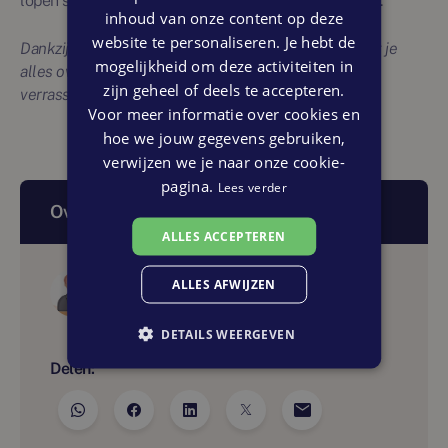
lopen snel op. Stel een budget vast en houd je eraan.
inhoud van onze content op deze
website te personaliseren. Je hebt de
Dankzij deze extra uitleg en handige tips & tricks weet je
mogelijkheid om deze activiteiten in
alles over meerwerk van tevoren. Zo voorkom je
zijn geheel of deels te accepteren.
verrassingen en krijg je de beste deal.
Voor meer informatie over cookies en
hoe we jouw gegevens gebruiken,
verwijzen we je naar onze cookie-
pagina.
Lees verder
Over dit artikel
ALLES ACCEPTEREN
Auteur
ALLES AFWIJZEN
Nieuw Wonen Nederland
DETAILS WEERGEVEN
Delen: