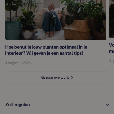
Vo
Hoe benut je jouw planten optimaal in je
m
interieur? Wij geven je een aantal tips!
31 
4 augustus 2026
Ga naar overzicht
Zelf regelen