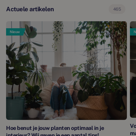
Actuele artikelen
465
Nieuw
N
Vo
Hoe benut je jouw planten optimaal in je
m
interieur? Wij geven je een aantal tips!