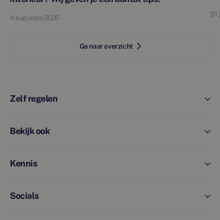
31 
4 augustus 2026
Ga naar overzicht
Zelf regelen
Bekijk ook
Kennis
Socials