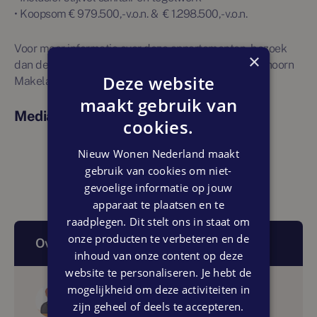
• Koopsom € 979.500,- v.o.n. & € 1.298.500,- v.o.n.
Voor meer informatie over deze appartementen, bezoek
×
dan de
projectwebsite
of neem contact op met Olsthoorn
Deze website
Makelaars
maakt gebruik van
Media
cookies.
Nieuw Wonen Nederland maakt
gebruik van cookies om niet-
gevoelige informatie op jouw
apparaat te plaatsen en te
raadplegen. Dit stelt ons in staat om
onze producten te verbeteren en de
Over dit artikel
inhoud van onze content op deze
website te personaliseren. Je hebt de
mogelijkheid om deze activiteiten in
Auteur
zijn geheel of deels te accepteren.
Olsthoorn Makelaars