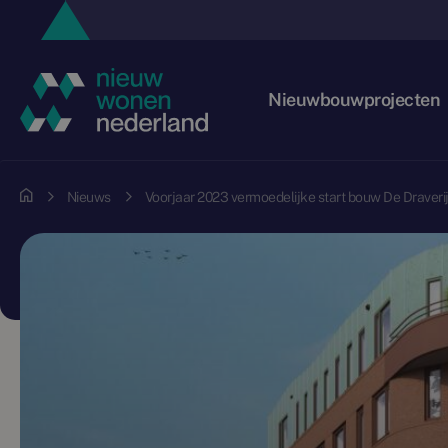
Nieuwbouwprojecten
Nieuws
Voorjaar 2023 vermoedelijke start bouw De Draver