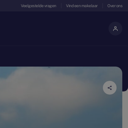
Veelgestelde vragen
Vind een makelaar
Over ons