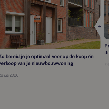
P
di
Zo bereid je je optimaal voor op de koop én
verkoop van je nieuwbouwwoning
24
28 juli 2026