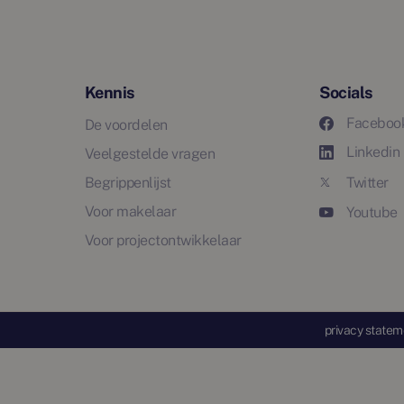
Kennis
Socials
Faceboo
De voordelen
Linkedin
Veelgestelde vragen
Begrippenlijst
Twitter
Voor makelaar
Youtube
Voor projectontwikkelaar
privacy statem