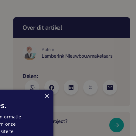
Over dit artikel
Auteur
Lamberink Nieuwbouwmakelaars
Delen:
×
s.
nformatie
Meer over dit project?
 om onze
Bekijk De Draverij
ite te