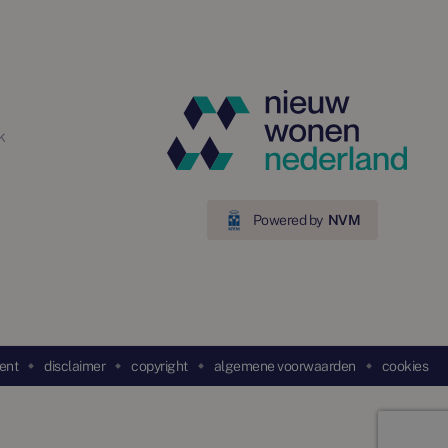
k
Powered by
NVM
ent
disclaimer
copyright
algemene voorwaarden
cookies