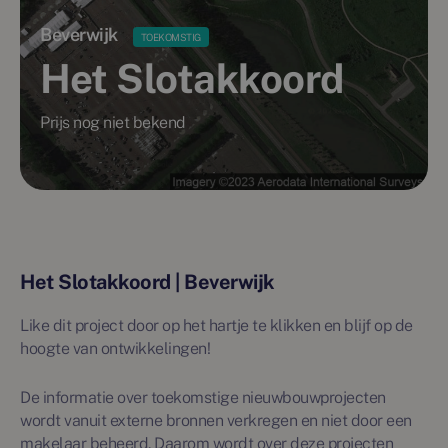
Beverwijk
TOEKOMSTIG
Het Slotakkoord
Prijs nog niet bekend
Het Slotakkoord | Beverwijk
Like dit project door op het hartje te klikken en blijf op de
hoogte van ontwikkelingen!
De informatie over toekomstige nieuwbouwprojecten
wordt vanuit externe bronnen verkregen en niet door een
makelaar beheerd. Daarom wordt over deze projecten