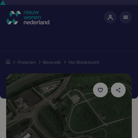
Projecten
Beverwijk
Het Slotakkoord