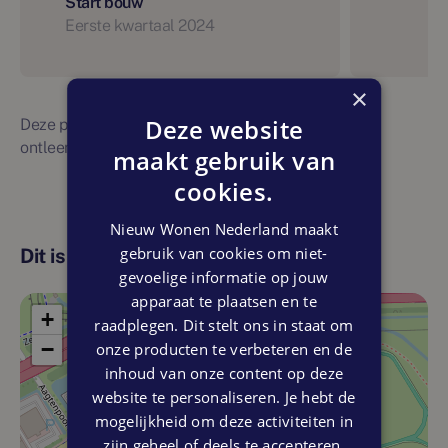
Start bouw
Eerste kwartaal 2024
×
Deze website
Deze planning is indicatief. Er kunnen geen rechten
ontleend worden aan bovenstaande planning
maakt gebruik van
cookies.
Nieuw Wonen Nederland maakt
gebruik van cookies om niet-
Dit is de locatie
gevoelige informatie op jouw
apparaat te plaatsen en te
+
raadplegen. Dit stelt ons in staat om
−
onze producten te verbeteren en de
inhoud van onze content op deze
website te personaliseren. Je hebt de
mogelijkheid om deze activiteiten in
zijn geheel of deels te accepteren.