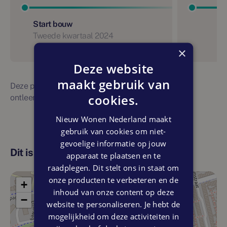
Start bouw
Tweede kwartaal 2024
×
Deze website
maakt gebruik van
Deze planning is indicatief. Er kunnen geen rechten
cookies.
ontleend worden aan bovenstaande planning
Nieuw Wonen Nederland maakt
gebruik van cookies om niet-
gevoelige informatie op jouw
Dit is de locatie
apparaat te plaatsen en te
raadplegen. Dit stelt ons in staat om
onze producten te verbeteren en de
+
inhoud van onze content op deze
−
website te personaliseren. Je hebt de
mogelijkheid om deze activiteiten in