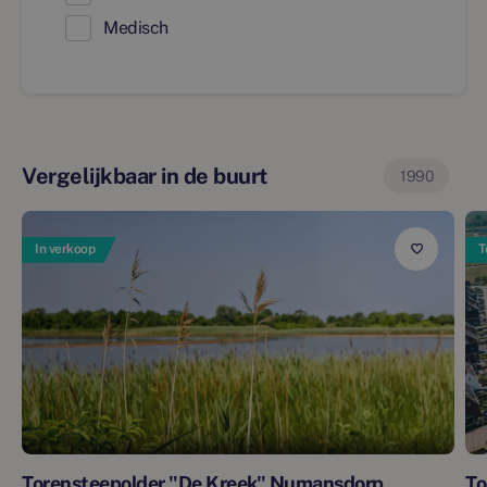
Medisch
Vergelijkbaar in de buurt
1990
In verkoop
T
Torensteepolder "De Kreek" Numansdorp
To