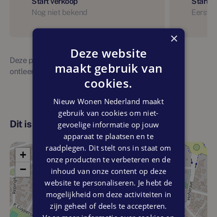
Start verkoop
Start 
Nog niet bekend
Eerste 
×
Deze website
Deze planning is indicatief. Er kunnen geen rechten
maakt gebruik van
ontleend worden aan bovenstaande planning
cookies.
Nieuw Wonen Nederland maakt
gebruik van cookies om niet-
Dit is de locatie
gevoelige informatie op jouw
apparaat te plaatsen en te
raadplegen. Dit stelt ons in staat om
+
onze producten te verbeteren en de
−
inhoud van onze content op deze
website te personaliseren. Je hebt de
mogelijkheid om deze activiteiten in
zijn geheel of deels te accepteren.