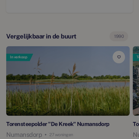
Vergelijkbaar in de buurt
1990
In verkoop
T
Torensteepolder "De Kreek" Numansdorp
To
Numansdorp
N
27 woningen