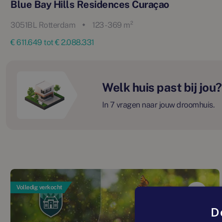
Blue Bay Hills Residences Curaçao
3051BL Rotterdam
123 - 369 m²
€ 611.649 tot € 2.088.331
Welk huis past bij jou?
In 7 vragen naar jouw droomhuis.
Volledig verkocht
D