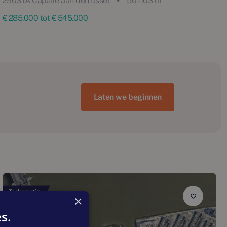
2903TA Capelle aan den IJssel
50 - 103 m²
€ 285.000 tot € 545.000
Laten we beginnen
Toekomstig
×
s.