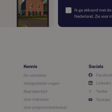
Ik ga akkoord met de
Nederland. Zie voor m
Kennis
Socials
Faceboo
De voordelen
Linkedin
Veelgestelde vragen
Begrippenlijst
Twitter
Voor makelaar
Youtube
Voor projectontwikkelaar