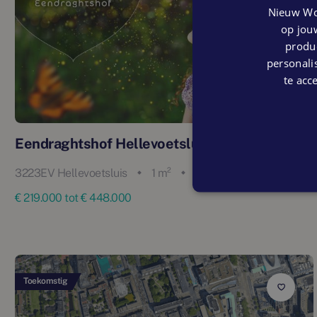
Nieuw Wo
op jouw
produc
personalis
te acc
Eendraghtshof Hellevoetsluis
3223EV Hellevoetsluis
1 m²
5 woningen
€ 219.000 tot € 448.000
Toekomstig