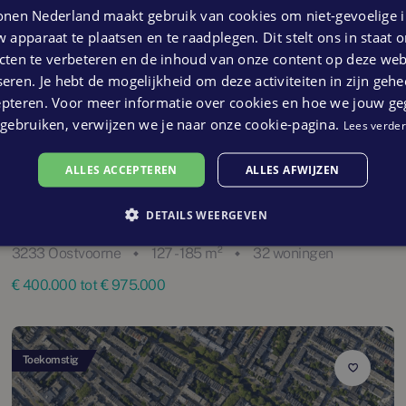
nen Nederland maakt gebruik van cookies om niet-gevoelige i
 apparaat te plaatsen en te raadplegen. Dit stelt ons in staat
ten te verbeteren en de inhoud van onze content op deze webs
eren. Je hebt de mogelijkheid om deze activiteiten in zijn gehe
epteren. Voor meer informatie over cookies en hoe we jouw g
gebruiken, verwijzen we je naar onze cookie-pagina.
Lees verder
ALLES ACCEPTEREN
ALLES AFWIJZEN
Zwaluwhof
DETAILS WEERGEVEN
3233 Oostvoorne
127 - 185 m²
32 woningen
€ 400.000 tot € 975.000
Toekomstig