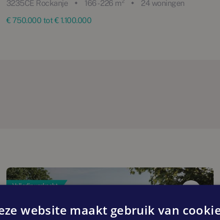
3235CE Rockanje
166 - 226 m²
24 woningen
€ 750.000 tot € 1.100.000
Volledig verkocht
eze website maakt gebruik van cookie