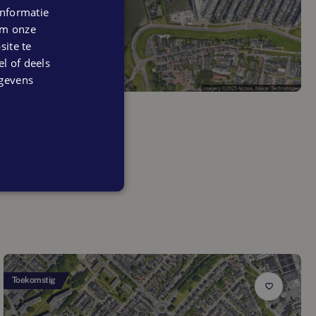
nformatie
 om onze
ite te
el of deels
egevens
New Maas
3077 BR Rotterdam
Toekomstig