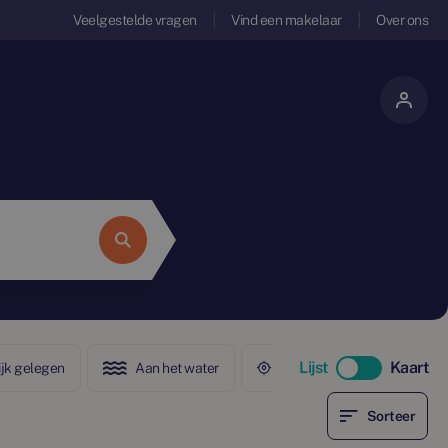
Veelgestelde vragen
Vind een makelaar
Over ons
Lijst
Kaart
ijk gelegen
Aan het water
In het centrum
Sorteer