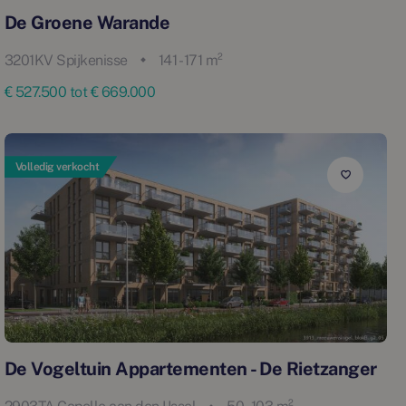
De Groene Warande
3201KV Spijkenisse
141 - 171 m²
€ 527.500 tot € 669.000
Volledig verkocht
De Vogeltuin Appartementen - De Rietzanger