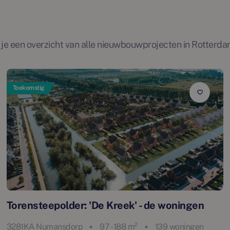
e een overzicht van alle nieuwbouwprojecten in Rotterda
Toekomstig
Torensteepolder: 'De Kreek' - de woningen
3281KA Numansdorp
97 - 188 m²
139 woningen