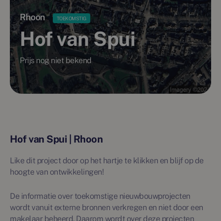
Rhoon
TOEKOMSTIG
Hof van Spui
Prijs nog niet bekend
Hof van Spui | Rhoon
Like dit project door op het hartje te klikken en blijf op de
hoogte van ontwikkelingen!
De informatie over toekomstige nieuwbouwprojecten
wordt vanuit externe bronnen verkregen en niet door een
makelaar beheerd. Daarom wordt over deze projecten