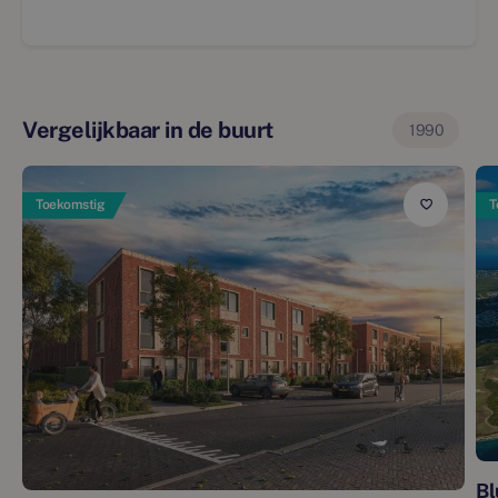
Vergelijkbaar in de buurt
1990
Toekomstig
T
Bl