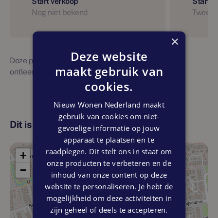
Start verkoop
Start 
Nog niet bekend
Tweede
×
Deze website
Deze planning is indicatief. Er kunnen geen rechten
maakt gebruik van
ontleend worden aan bovenstaande planning
cookies.
Nieuw Wonen Nederland maakt
gebruik van cookies om niet-
Dit is de locatie
gevoelige informatie op jouw
apparaat te plaatsen en te
raadplegen. Dit stelt ons in staat om
+
onze producten te verbeteren en de
−
inhoud van onze content op deze
website te personaliseren. Je hebt de
mogelijkheid om deze activiteiten in
zijn geheel of deels te accepteren.