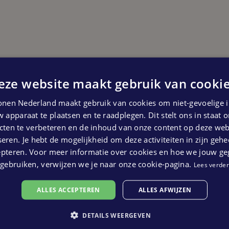
eze website maakt gebruik van cookie
Start oplevering
Derde kwartaal 2026
nen Nederland maakt gebruik van cookies om niet-gevoelige i
 apparaat te plaatsen en te raadplegen. Dit stelt ons in staat
 kunnen geen rechten ontleend worden aan bovenstaande pl
ten te verbeteren en de inhoud van onze content op deze webs
eren. Je hebt de mogelijkheid om deze activiteiten in zijn gehe
epteren. Voor meer informatie over cookies en hoe we jouw g
gebruiken, verwijzen we je naar onze cookie-pagina.
Lees verder
ALLES ACCEPTEREN
ALLES AFWIJZEN
DETAILS WEERGEVEN