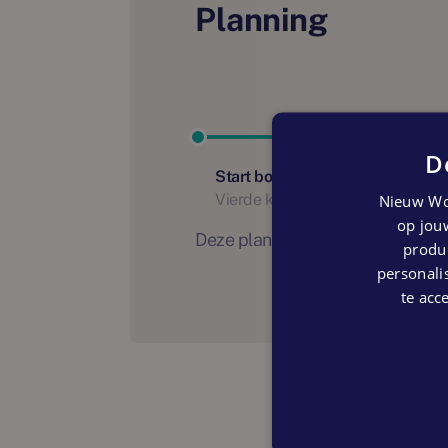
Planning
D
Start bouw
Vierde kwartaal 2023
Nieuw Wo
op jouw
Deze planning is indicatief. Er
produc
personalis
te acc