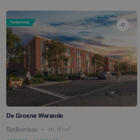
Toekomstig
De Groene Warande
Spijkenisse
141 - 171 m²