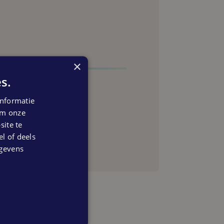
×
s.
nformatie
 om onze
anning
ite te
el of deels
egevens