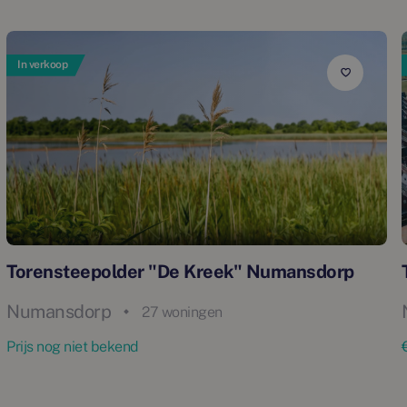
In verkoop
Torensteepolder "De Kreek" Numansdorp
Numansdorp
27 woningen
Prijs nog niet bekend