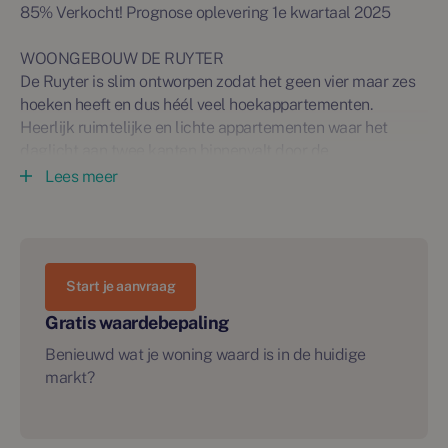
85% Verkocht! Prognose oplevering 1e kwartaal 2025
WOONGEBOUW DE RUYTER
De Ruyter is slim ontworpen zodat het geen vier maar zes
hoeken heeft en dus héél veel hoekappartementen.
Heerlijk ruimtelijke en lichte appartementen waar het
daglicht aan twee kanten binnenvalt door de
verdiepingshoge ramen. Qua uitzicht kun je kiezen: het
Lees meer
historische molenpark of het gezellige centrum van
Zaandam? De Ruyter heeft een grote diversiteit aan twee-
en drie- kamerappartementen. De architectuur oogt rustig,
modern en strak, maar wie beter kijkt ontdekt een subtiele
Start je aanvraag
rijkheid in de verschillende typen en kleuren metselwerk.
Gratis waardebepaling
3-KAMERAPPARTEMENT PLUS
Benieuwd wat je woning waard is in de huidige
Ben jij op zoek naar een royale living? Dan is dit wat je
markt?
zoekt! Dit heerlijk ruime appartement heeft een
woonoppervlakte van circa 107m² en is gelegen op de
zesde verdieping van woongebouw De Ruyter. Het