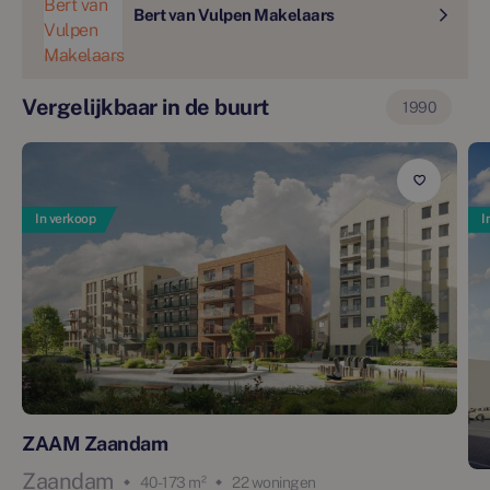
Bert van Vulpen Makelaars
Vergelijkbaar in de buurt
1990
In verkoop
I
ZAAM Zaandam
Zaandam
40 - 173 m²
22 woningen