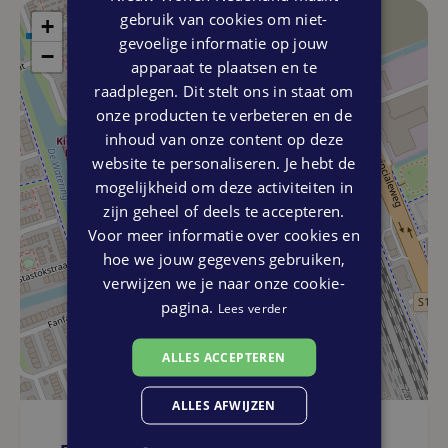
gebruik van cookies om niet-
+
Wil je ook Zaanse Held worden?
gevoelige informatie op jouw
−
Neem dan contact op met de verkopende makelaars of
apparaat te plaatsen en te
schrijf je in via de projectwebsite! Hier kun je in de
raadplegen. Dit stelt ons in staat om
woningzoeker de nog beschikbare woningen in De Zaanse
onze producten te verbeteren en de
Helden bekijken en je direct inschrijven. Bijkomend
inhoud van onze content op deze
voordeel is, dat de bouw van de woningen al is gestart en
website te personaliseren. Je hebt de
voor nieuwbouw relatief snel wordt opgeleverd!
mogelijkheid om deze activiteiten in
zijn geheel of deels te accepteren.
Voor meer informatie over cookies en
hoe we jouw gegevens gebruiken,
verwijzen we je naar onze cookie-
pagina.
Lees verder
ALLES ACCEPTEREN
ALLES AFWIJZEN