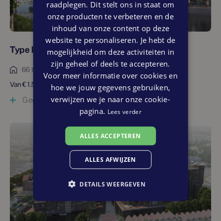
raadplegen. Dit stelt ons in staat om
In de directe omgeving van Houthavenkade ontdek je een
onze producten te verbeteren en de
scala aan winkels, boetiekjes en restaurants. Op korte
inhoud van onze content op deze
afstand ligt de historische stadskern van Zaandam en het
website te personaliseren. Je hebt de
treinstation. Binnen vijf minuten wandel je naar de
Type II, 3-kamerappartementen
mogelijkheid om deze activiteiten in
levendige Dam, het bruisende hart van Zaandam, waar het
zijn geheel of deels te accepteren.
veelzijdige uitgaansleven en de gezellige cafés en
66 tot 80 m²
Voor meer informatie over cookies en
restaurants je verwelkomen.
Van € 1.565 tot € 1.785
hoe we jouw gegevens gebruiken,
verwijzen we je naar onze cookie-
Geen woningen (meer) beschikbaar
Natuur
pagina.
Lees verder
Naast stedelijke voorzieningen in de nabijheid, valt er voor
natuurliefhebbers ook genoeg te ontdekken. Verken de
ALLES ACCEPTEREN
Zaanse Schans met de iconische molens en historische
gebouwen, of geniet van veel groen in de parken in de
ALLES AFWIJZEN
omgeving.
DETAILS WEERGEVEN
Het Vijfhoekpark ligt op slechts 15 minuten fietsen en ook
natuurgebied ‘t Twiske is niet ver weg. Dit is een uitgestrekt
recreatiegebied met weidse wateren, bossen en