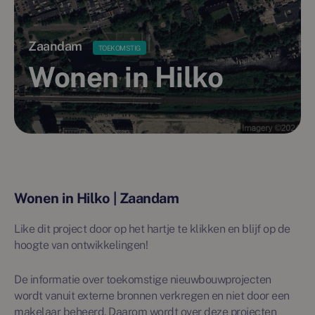
Zaandam
TOEKOMSTIG
Wonen in Hilko
Wonen in Hilko | Zaandam
Like dit project door op het hartje te klikken en blijf op de
hoogte van ontwikkelingen!
De informatie over toekomstige nieuwbouwprojecten
wordt vanuit externe bronnen verkregen en niet door een
makelaar beheerd. Daarom wordt over deze projecten