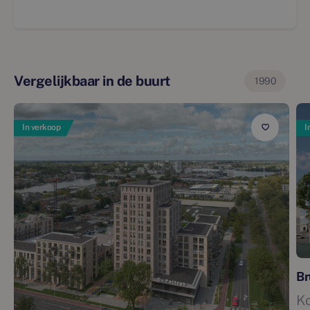
Vergelijkbaar in de buurt
1990
In verkoop
I
Br
Ko