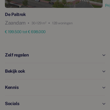
Pr
De Paltrok
Zaandam
30 - 129 m²
128 woningen
€ 199.500 tot € 698.000
Zelf regelen
Bekijk ook
Kennis
Socials