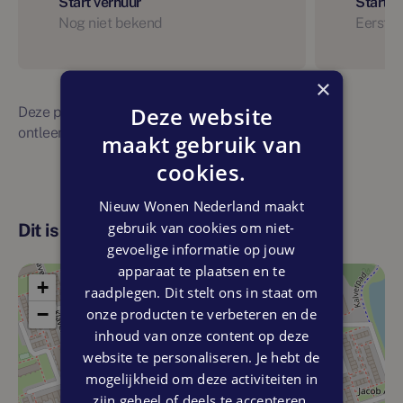
Start verhuur
Start 
Nog niet bekend
Eerste 
×
Deze website
Deze planning is indicatief. Er kunnen geen rechten
ontleend worden aan bovenstaande planning
maakt gebruik van
cookies.
Nieuw Wonen Nederland maakt
gebruik van cookies om niet-
Dit is de locatie
gevoelige informatie op jouw
apparaat te plaatsen en te
+
raadplegen. Dit stelt ons in staat om
−
onze producten te verbeteren en de
inhoud van onze content op deze
website te personaliseren. Je hebt de
mogelijkheid om deze activiteiten in
zijn geheel of deels te accepteren.