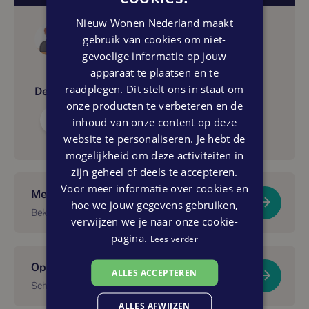
Nieuw Wonen Nederland maakt
Auteur
gebruik van cookies om niet-
Lamberink Nieuwbouwmakelaars
gevoelige informatie op jouw
apparaat te plaatsen en te
raadplegen. Dit stelt ons in staat om
Delen:
onze producten te verbeteren en de
inhoud van onze content op deze
website te personaliseren. Je hebt de
mogelijkheid om deze activiteiten in
zijn geheel of deels te accepteren.
Voor meer informatie over cookies en
Meer over dit project?
hoe we jouw gegevens gebruiken,
Bekijk De Groene Gaarde
verwijzen we je naar onze cookie-
pagina.
Lees verder
Op de hoogte blijven van dit project?
ALLES ACCEPTEREN
Schrijf je in voor onze nieuwsbrief.
ALLES AFWIJZEN