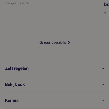
7 augustus 2026
br
7 a
Ga naar overzicht
Zelf regelen
Bekijk ook
Kennis