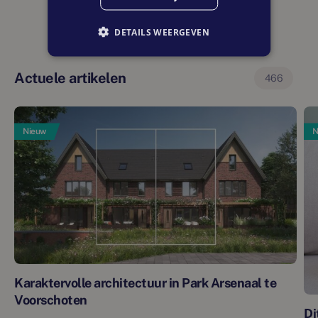
DETAILS WEERGEVEN
Actuele artikelen
466
Nieuw
N
Karaktervolle architectuur in Park Arsenaal te
Voorschoten
Di