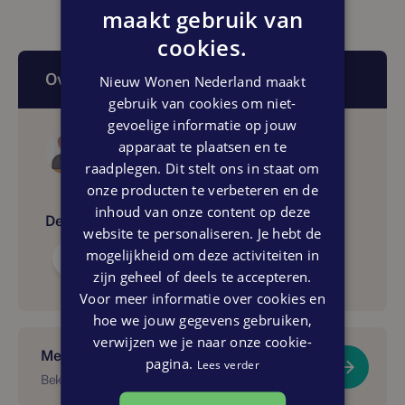
maakt gebruik van
cookies.
Over dit artikel
Nieuw Wonen Nederland maakt
gebruik van cookies om niet-
gevoelige informatie op jouw
Auteur
apparaat te plaatsen en te
Lamberink Nieuwbouwmakelaars
raadplegen. Dit stelt ons in staat om
onze producten te verbeteren en de
inhoud van onze content op deze
Delen:
website te personaliseren. Je hebt de
mogelijkheid om deze activiteiten in
zijn geheel of deels te accepteren.
Voor meer informatie over cookies en
hoe we jouw gegevens gebruiken,
verwijzen we je naar onze cookie-
Meer over dit project?
pagina.
Lees verder
Bekijk De Kuilen IV Bruchterveld