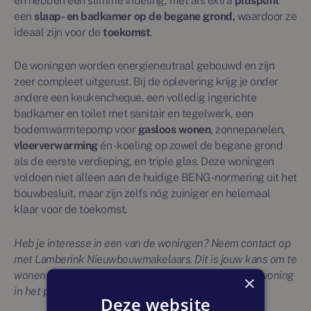
en hebben een slimme indeling, met als extra
pluspunt
een
slaap- en badkamer op de begane grond,
waardoor ze
ideaal zijn voor de
toekomst
.
De woningen worden energieneutraal gebouwd en zijn
zeer compleet uitgerust. Bij de oplevering krijg je onder
andere een keukencheque, een volledig ingerichte
badkamer en toilet met sanitair en tegelwerk, een
bodemwarmtepomp voor
gasloos wonen
, zonnepanelen,
vloerverwarming
én -koeling op zowel de begane grond
als de eerste verdieping, en triple glas. Deze woningen
voldoen niet alleen aan de huidige BENG-normering uit het
bouwbesluit, maar zijn zelfs nóg zuiniger en helemaal
klaar voor de toekomst.
Heb je interesse in een van de woningen? Neem contact op
met Lamberink Nieuwbouwmakelaars. Dit is jouw kans om te
wonen in een energieneutrale, toekomstbestendige woning
×
in het prachtige Bruchterveld!
Deze website