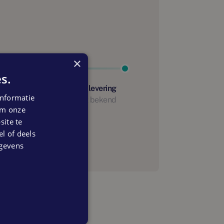
×
s.
Start oplevering
nformatie
Nog niet bekend
 om onze
anning
ite te
el of deels
egevens