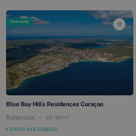
Toekomstig
Blue Bay Hills Residences Curaçao
Rotterdam
123 - 369 m²
€ 611.649 tot € 2.088.331