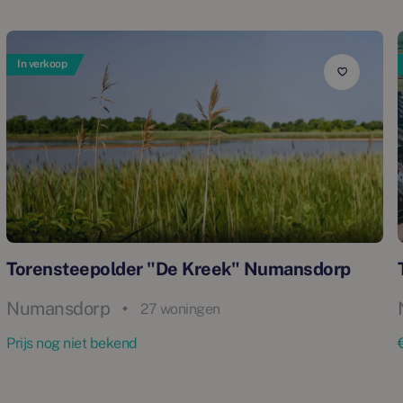
In verkoop
Torensteepolder "De Kreek" Numansdorp
Numansdorp
27 woningen
Prijs nog niet bekend