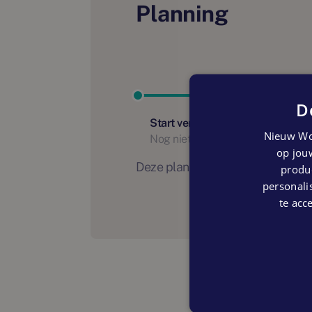
Planning
D
Start verhuur
Nieuw Wo
Nog niet bekend
op jouw
Deze planning is indicatief. Er
produc
personalis
te acc