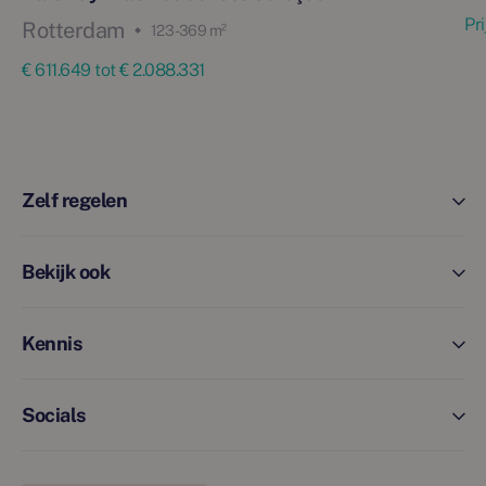
Pr
Rotterdam
123 - 369 m²
€ 611.649 tot € 2.088.331
Zelf regelen
Bekijk ook
Kennis
Socials