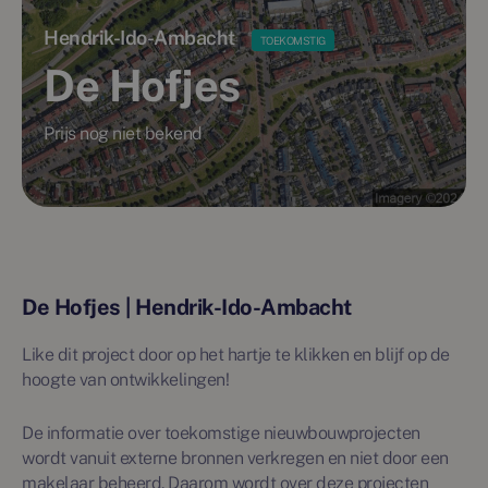
Hendrik-Ido-Ambacht
TOEKOMSTIG
De Hofjes
Prijs nog niet bekend
De Hofjes | Hendrik-Ido-Ambacht
Like dit project door op het hartje te klikken en blijf op de
hoogte van ontwikkelingen!
De informatie over toekomstige nieuwbouwprojecten
wordt vanuit externe bronnen verkregen en niet door een
makelaar beheerd. Daarom wordt over deze projecten