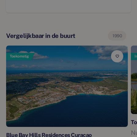
Vergelijkbaar in de buurt
1990
Toekomstig
I
To
N
Blue Bay Hills Residences Curaçao