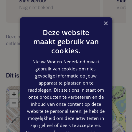
Start verhuur
Start 
Nog niet bekend
Vierde 
×
Deze website
Deze planning is indicatief. Er kunnen geen rechten
maakt gebruik van
ontleend worden aan bovenstaande planning
cookies.
Nieuw Wonen Nederland maakt
gebruik van cookies om niet-
Dit is de locatie
gevoelige informatie op jouw
apparaat te plaatsen en te
raadplegen. Dit stelt ons in staat om
+
onze producten te verbeteren en de
−
inhoud van onze content op deze
website te personaliseren. Je hebt de
mogelijkheid om deze activiteiten in
zijn geheel of deels te accepteren.