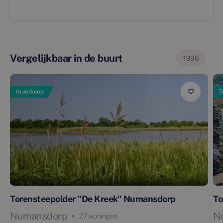
Vergelijkbaar in de buurt
1990
In verkoop
T
Torensteepolder "De Kreek" Numansdorp
To
Numansdorp
N
27 woningen