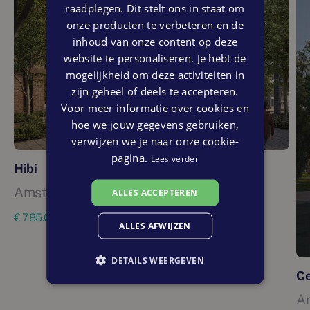
raadplegen. Dit stelt ons in staat om
onze producten te verbeteren en de
inhoud van onze content op deze
website te personaliseren. Je hebt de
mogelijkheid om deze activiteiten in
zijn geheel of deels te accepteren.
Voor meer informatie over cookies en
hoe we jouw gegevens gebruiken,
verwijzen we je naar onze cookie-
pagina.
Lees verder
Hibi
Amsterdam
ALLES ACCEPTEREN
90 - 132 m²
20 woningen
€ 785.000 tot € 1.135.000
ALLES AFWIJZEN
DETAILS WEERGEVEN
Ce
A