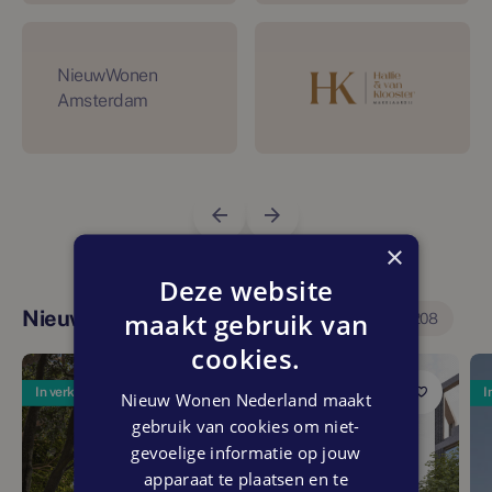
NieuwWonen
Amsterdam
×
Deze website
maakt gebruik van
Nieuwbouwprojecten in deze regio
208
cookies.
In verkoop
I
Nieuw Wonen Nederland maakt
gebruik van cookies om niet-
gevoelige informatie op jouw
apparaat te plaatsen en te